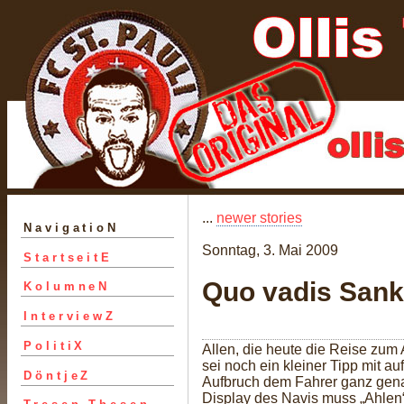
...
newer stories
NavigatioN
Sonntag, 3. Mai 2009
StartseitE
Quo vadis Sank
KolumneN
InterviewZ
PolitiX
Allen, die heute die Reise zum
sei noch ein kleiner Tipp mit 
DöntjeZ
Aufbruch dem Fahrer ganz gena
Display des Navis muss „Ahlen“ 