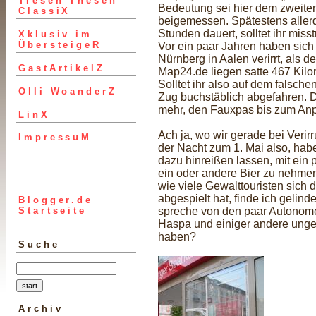
Tresen Thesen
Bedeutung sei hier dem zweite
ClassiX
beigemessen. Spätestens allerdi
Stunden dauert, solltet ihr miss
Xklusiv im
ÜbersteigeR
Vor ein paar Jahren haben sic
Nürnberg in Aalen verirrt, als d
GastArtikelZ
Map24.de liegen satte 467 Kil
Solltet ihr also auf dem falsche
Olli WoanderZ
Zug buchstäblich abgefahren. D
mehr, den Fauxpas bis zum Anpf
LinX
Ach ja, wo wir gerade bei Veri
ImpressuM
der Nacht zum 1. Mai also, hab
dazu hinreißen lassen, mit ein
ein oder andere Bier zu nehmen
wie viele Gewalttouristen sich d
abgespielt hat, finde ich gelind
Blogger.de
Startseite
spreche von den paar Autonomen
Haspa und einiger andere unge
haben?
Suche
Archiv