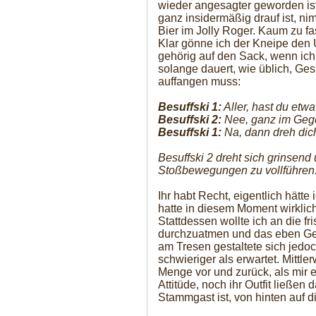
wieder angesagter geworden ist
ganz insidermäßig drauf ist, n
Bier im Jolly Roger. Kaum zu fa
Klar gönne ich der Kneipe den 
gehörig auf den Sack, wenn ic
solange dauert, wie üblich, Ge
auffangen muss:
Besuffski 1:
Aller, hast du et
Besuffski 2:
Nee, ganz im Gegent
Besuffski 1:
Na, dann dreh dich
Besuffski 2 dreht sich grinsend
Stoßbewegungen zu vollführen
Ihr habt Recht, eigentlich hätt
hatte in diesem Moment wirkli
Stattdessen wollte ich an die fr
durchzuatmen und das eben Ge
am Tresen gestaltete sich jed
schwieriger als erwartet. Mittle
Menge vor und zurück, als mir 
Attitüde, noch ihr Outfit ließen 
Stammgast ist, von hinten auf di