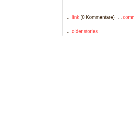
...
link
(0 Kommentare) ...
com
...
older stories