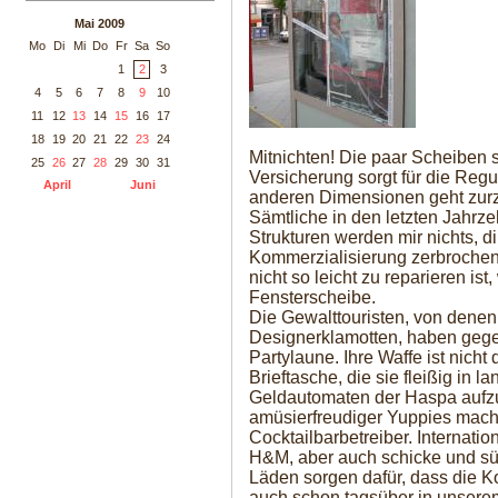
Mai 2009
Mo
Di
Mi
Do
Fr
Sa
So
1
2
3
4
5
6
7
8
9
10
11
12
13
14
15
16
17
18
19
20
21
22
23
24
Mitnichten! Die paar Scheiben 
25
26
27
28
29
30
31
Versicherung sorgt für die Regu
April
Juni
anderen Dimensionen geht zurze
Sämtliche in den letzten Jahr
Strukturen werden mir nichts, dir
Kommerzialisierung zerbrochen.
nicht so leicht zu reparieren is
Fensterscheibe.
Die Gewalttouristen, von denen
Designerklamotten, haben gegel
Partylaune. Ihre Waffe ist nicht 
Brieftasche, die sie fleißig in 
Geldautomaten der Haspa aufzu
amüsierfreudiger Yuppies machen
Cocktailbarbetreiber. Internati
H&M, aber auch schicke und sü
Läden sorgen dafür, dass die Ko
auch schon tagsüber in unserem